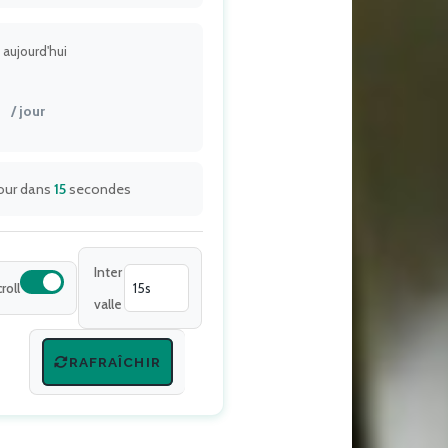
 aujourd'hui
/ jour
jour dans
15
secondes
Inter
roll
valle
RAFRAÎCHIR