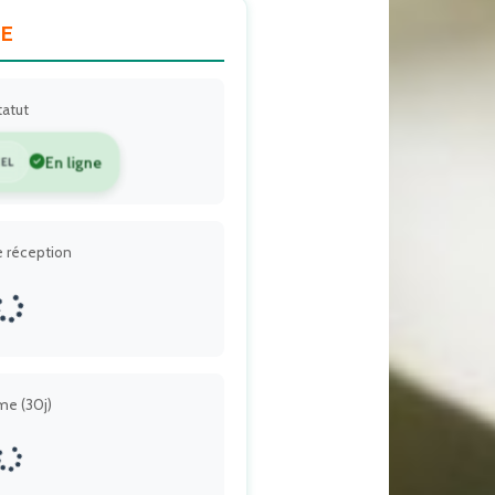
ME
tatut
En ligne
ÉEL
e réception
me (30j)