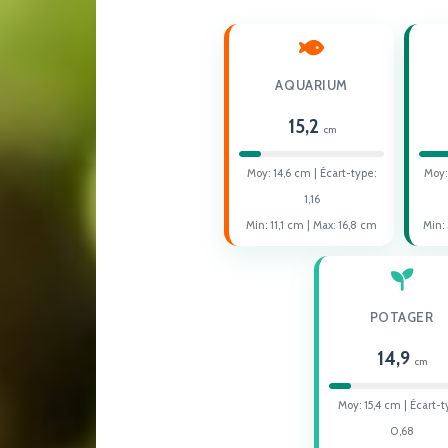
AQUARIUM
15,2
cm
Moy:
14,6
cm | Écart-type:
Moy
1,16
Min:
11,1
cm | Max:
16,8
cm
Min:
POTAGER
14,9
cm
Moy:
15,4
cm | Écart-t
0,68