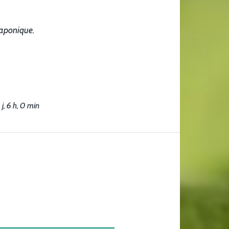
uaponique.
, 6 h, 0 min