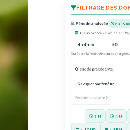
FILTRAGE DES DO
📊 Période analysée
HISTORI
Du
09/08/2026 06:35
au
09/
4h 4min
50
Durée de la fenêtre
Mesures chargées
Période précédente
Période suivante
1 H
3 H
1 JOUR
1 SEM