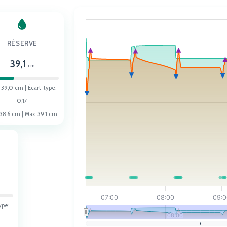
CHART
Combination chart with 17 data series.
RÉSERVE
VIEW AS DATA TABLE, CHART
39,1
cm
The chart has 2 X axes displaying Time, an
:
39,0
cm | Écart-type:
The chart has 2 Y axes displaying Niveaux 
0,17
38,6
cm | Max:
39,1
cm
07:00
08:00
09:
ype:
08:00
08:00