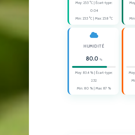
Moy:
25.5
°C | Écart-type:
Mo
0.04
CYCLES DE MARÉE
Min:
25.5
°C | Max:
25.8
°C
Min
Tendance actuelle
Marnage moyen
HUMIDITÉ
80.0
Fréquence des marées
%
Nombre de cycles
Moy:
83.4
% | Écart-type:
Moy
2.52
Mi
Distance capteur → surface : si el
Min:
80
% | Max:
87
%
Consommation moyenne
Consommation (tendance)