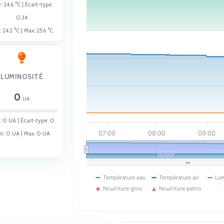
y:
24.6
°C | Écart-type:
The chart has 5 Y axes displaying Températ
0.34
:
24.2
°C | Max:
25.6
°C
LUMINOSITÉ
0
UA
:
0
UA | Écart-type:
0
07:00
08:00
09:00
n:
0
UA | Max:
0
UA
le augmente, l'eau descend ; si elle diminue, l'eau monte. Seuil : 2 cm.
08:00
08:00
Température eau
Température air
Lum
Nourriture gros
Nourriture petits
End of interactive chart.