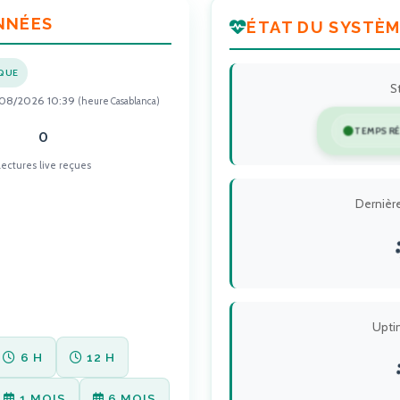
NNÉES
ÉTAT DU SYSTÈ
QUE
S
08/2026 10:39
(heure Casablanca)
TEMPS R
0
Lectures live reçues
Dernièr
Upti
6 H
12 H
1 MOIS
6 MOIS