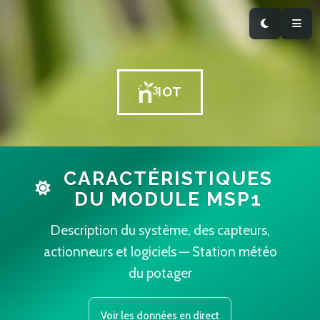
IOT
CARACTÉRISTIQUES
DU MODULE MSP1
Description du système, des capteurs,
actionneurs et logiciels — Station météo
du potager
Voir les données en direct