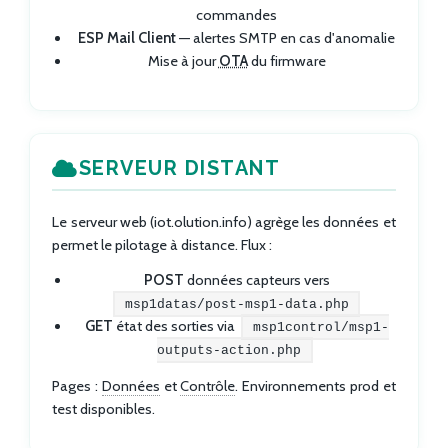
commandes
ESP Mail Client
— alertes SMTP en cas d'anomalie
Mise à jour
OTA
du firmware
SERVEUR DISTANT
Le serveur web (iot.olution.info) agrège les données et
permet le pilotage à distance. Flux :
POST
données capteurs vers
msp1datas/post-msp1-data.php
GET
état des sorties via
msp1control/msp1-
outputs-action.php
Pages :
Données
et
Contrôle
. Environnements prod et
test disponibles.