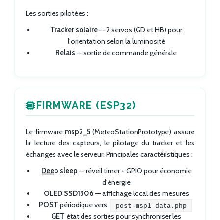
Les sorties pilotées :
Tracker solaire
— 2 servos (GD et HB) pour
l'orientation selon la luminosité
Relais
— sortie de commande générale
FIRMWARE (ESP32)
Le firmware
msp2_5
(MeteoStationPrototype) assure
la lecture des capteurs, le pilotage du tracker et les
échanges avec le serveur. Principales caractéristiques :
Deep sleep
— réveil timer + GPIO pour économie
d'énergie
OLED SSD1306
— affichage local des mesures
POST
périodique vers
post-msp1-data.php
GET
état des sorties pour synchroniser les