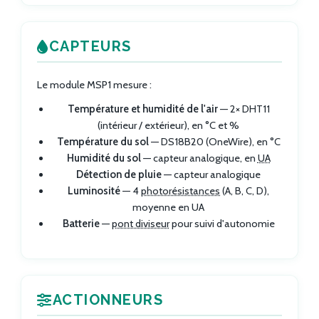
CAPTEURS
Le module MSP1 mesure :
Température et humidité de l'air
— 2× DHT11
(intérieur / extérieur), en °C et %
Température du sol
— DS18B20 (OneWire), en °C
Humidité du sol
— capteur analogique, en
UA
Détection de pluie
— capteur analogique
Luminosité
— 4
photorésistances
(A, B, C, D),
moyenne en UA
Batterie
—
pont diviseur
pour suivi d'autonomie
ACTIONNEURS